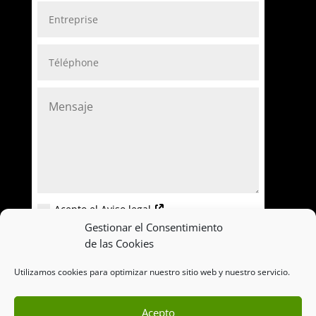
Acepto el Aviso legal
Gestionar el Consentimiento
=
ENVOYER
7 + 7
de las Cookies
Utilizamos cookies para optimizar nuestro sitio web y nuestro servicio.
Acepto