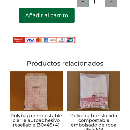
-
+
Cinta adhesiva c
Añadir al carrito
Productos relacionados
Polybag compostable
Polybag translucida
cierre autoadhesivo
compostable
resellable (30×45+4)
embolsado de ropa
(35 x 60)