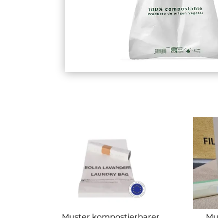
Muster kompostierbarer
Mu