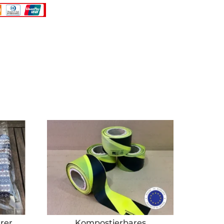
rer
Kompostierbares