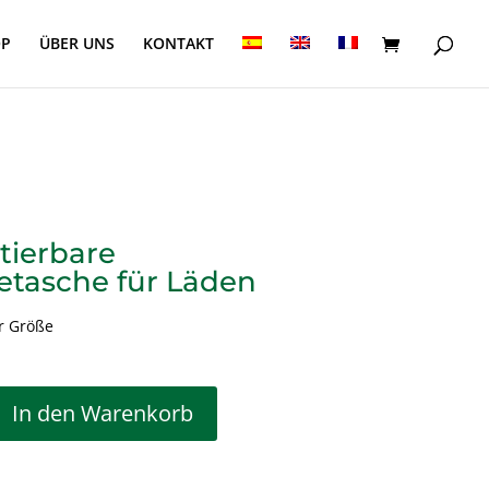
OP
ÜBER UNS
KONTAKT
tierbare
tasche für Läden
er Größe
In den Warenkorb
rbare Hemdchentragetasche für Läden Menge