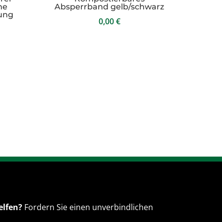
he
Absperrband gelb/schwarz
dung
0,00
€
elfen?
Fordern Sie einen unverbindlichen