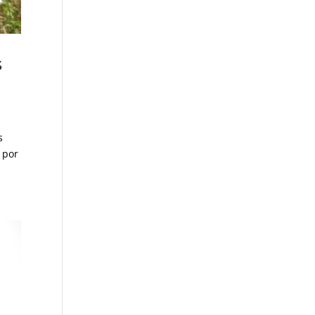
s
s
 por